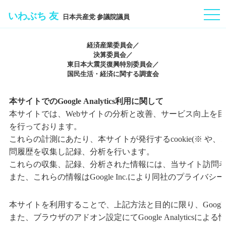
togg
いわぶち 友
日本共産党 参議院議員
navi
経済産業委員会／
決算委員会／
東日本大震災復興特別委員会／
国民生活・経済に関する調査会
本サイトでのGoogle Analytics利用に関して
本サイトでは、Webサイトの分析と改善、サービス向上を目的とし、Go
を行っております。
これらの計測にあたり、本サイトが発行するcookie(※ や、
問履歴を収集し記録、分析を行います。
これらの収集、記録、分析された情報には、当サイト訪問
また、これらの情報はGoogle Inc.により同社のプライ
本サイトを利用することで、上記方法と目的に限り、Google
また、ブラウザのアドオン設定にてGoogle Analytics