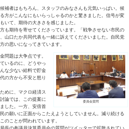
候補者はもちろん、スタッフのみなさんも元気いっぱい。候
る方がこんなにもいらっしゃるのかと驚きました。信号が変
もいて、期待の大きさを感じました。
方も期待を寄せてくださっています。「戦争させない市民の
、山口たか共同代表も一緒に訴えてくださいました。自民党
方の思いになってきています。
金問題は大争点です。
ているのに、どうやっ
こんな少ない給料で貯金
代の方から不安と怒り
ために、マクロ経済ス
討論では、この提案に
委員会質問
ました。一方、安倍首
民の願いに正面からこたえようとしていません。減り続ける
このことが問われています。
局長の参議員決算委員会の質問がツイッターで拡散されてい