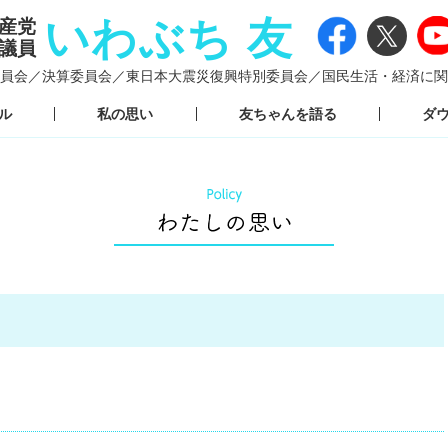
いわぶち 友
産党
議員
員会／
決算委員会／
東日本大震災復興特別委員会／
国民生活・経済に関
ル
私の思い
友ちゃんを語る
ダ