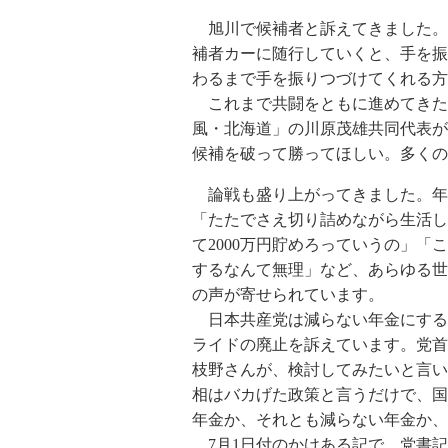
旭川で候補者と訴えてきました。
補者カーに随行していくと、手を振
わるまで手を振りつづけてくれる方
これまで共闘をともに進めてきた
風・北海道」の川原茂雄共同代表が
候補を破って勝ってほしい。多くの
論戦も盛り上がってきました。年
「たたでさえ切り詰めながら生活し
て2000万円貯めろっていうの」「
するなんて無理」など、あらゆる世
の声が寄せられています。
日本共産党は減らない年金にする
ライドの廃止を訴えています。党首
枝野さんが、検討してみたいと言い
相はバカげた政策と言うだけで、国
年金か、それとも減らない年金か、
7月1日付のかけある記で、党書記