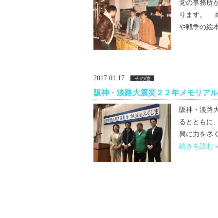
党の事務所が
ります。 
や戦争の絵本
2017.01.17
その他
阪神・淡路大震災２２年メモリアル
阪神・淡路
るとともに
興に力を尽く
続きを読む 