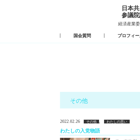
日本共
参議院
経済産業委
国会質問
プロフィー
その他
2022.02.26
,
その他
わたしの思い
わたしの入党物語