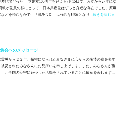
遊び場だった 党創立100周年を迎える7月15日で、入党から27年にな
両親が党員の私にとって、日本共産党はずっと身近な存在でした。原爆
などを読むなかで、「戦争反対」は強烈な印象となり...
続きを読む »
集会へのメッセージ
大震災から２２年。犠牲になられたみなさまに心からの哀悼の意を表す
、被災されたみなさんにお見舞いを申し上げます。また、みなさんが復
し、全国の災害に連帯した活動をされていることに敬意を表します...
»