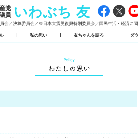
いわぶち 友
産党
議員
員会／
決算委員会／
東日本大震災復興特別委員会／
国民生活・経済に関
ル
私の思い
友ちゃんを語る
ダ