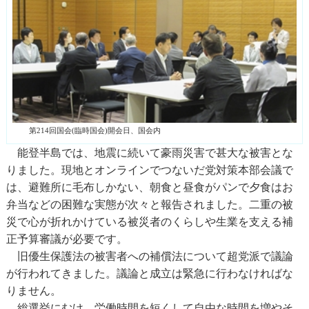
第214回国会(臨時国会)開会日、国会内
能登半島では、地震に続いて豪雨災害で甚大な被害とな
りました。現地とオンラインでつないだ党対策本部会議で
は、避難所に毛布しかない、朝食と昼食がパンで夕食はお
弁当などの困難な実態が次々と報告されました。二重の被
災で心が折れかけている被災者のくらしや生業を支える補
正予算審議が必要です。
旧優生保護法の被害者への補償法について超党派で議論
が行われてきました。議論と成立は緊急に行わなければな
りません。
総選挙にむけ、労働時間を短くして自由な時間を増やそ