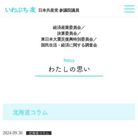
togg
いわぶち 友
日本共産党 参議院議員
navi
経済産業委員会／
決算委員会／
東日本大震災復興特別委員会／
国民生活・経済に関する調査会
北海道コラム
2024.09.30
北海道コラム