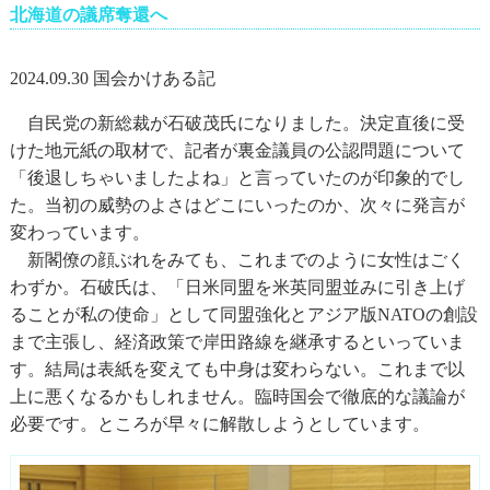
北海道の議席奪還へ
2024.09.30 国会かけある記
自民党の新総裁が石破茂氏になりました。決定直後に受
けた地元紙の取材で、記者が裏金議員の公認問題について
「後退しちゃいましたよね」と言っていたのが印象的でし
た。当初の威勢のよさはどこにいったのか、次々に発言が
変わっています。
新閣僚の顔ぶれをみても、これまでのように女性はごく
わずか。石破氏は、「日米同盟を米英同盟並みに引き上げ
ることが私の使命」として同盟強化とアジア版NATOの創設
まで主張し、経済政策で岸田路線を継承するといっていま
す。結局は表紙を変えても中身は変わらない。これまで以
上に悪くなるかもしれません。臨時国会で徹底的な議論が
必要です。ところが早々に解散しようとしています。