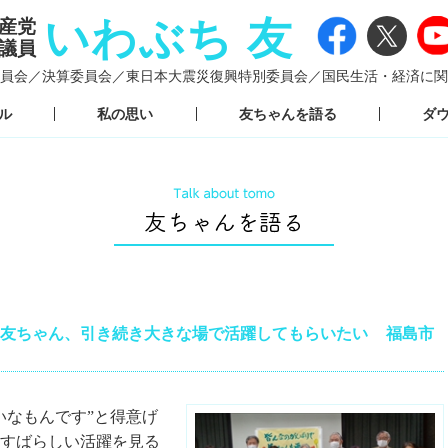
いわぶち 友
産党
議員
員会／
決算委員会／
東日本大震災復興特別委員会／
国民生活・経済に関
ル
私の思い
友ちゃんを語る
ダ
る友ちゃん、引き続き大きな場で活躍してもらいたい 福島市
なもんです”と得意げ
すばらしい活躍を見る