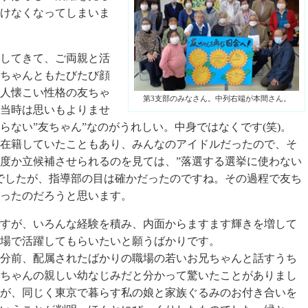
けなくなってしまいま
してきて、ご両親と活
ちゃんともたびたび顔
人懐こい性格の友ちゃ
第3支部のみなさん。中列右端が本間さん。
当時は思いもよりませ
らない”友ちゃん”なのがうれしい。中身ではなくです(笑)。
在籍していたこともあり、みんなのアイドルだったので、そ
度か立候補させられるのを見ては、”落選する選挙に使わない
でしたが、指導部の目は確かだったのですね。その過程で友ち
ったのだろうと思います。
すが、いろんな経験を積み、内面からますます輝きを増して
場で活躍してもらいたいと願うばかりです。
分前、配属されたばかりの職場の若いお兄ちゃんと話すうち
ちゃんの親しい幼なじみだと分かって驚いたことがありまし
が、同じく東京で暮らす私の娘と家族ぐるみのお付き合いを