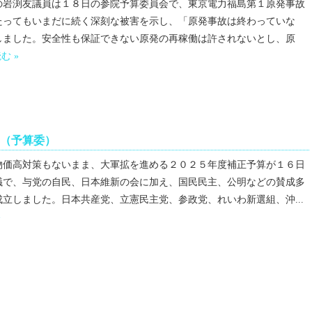
の岩渕友議員は１８日の参院予算委員会で、東京電力福島第１原発事故
たってもいまだに続く深刻な被害を示し、「原発事故は終わっていな
しました。安全性も保証できない原発の再稼働は許されないとし、原
む »
（予算委）
価高対策もないまま、大軍拡を進める２０２５年度補正予算が１６日
議で、与党の自民、日本維新の会に加え、国民民主、公明などの賛成多
立しました。日本共産党、立憲民主党、参政党、れいわ新選組、沖...
»