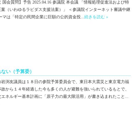
国会質問】予告 2025.04.16 参議院 本会議 「情報処理促進法および特
正案（いわゆるラピダス支援法案）」 ＜参議院インターネット審議中継
ーマは「特定の民間企業に巨額の公的資金投...
続きを読む »
れない（予算委）
の岩渕友議員は１８日の参院予算委員会で、東日本大震災と東京電力福
事故から１４年経過した今も多くの人が避難を強いられているもとで、
エネルギー基本計画に「原子力の最大限活用」が書き込まれたこと...
»