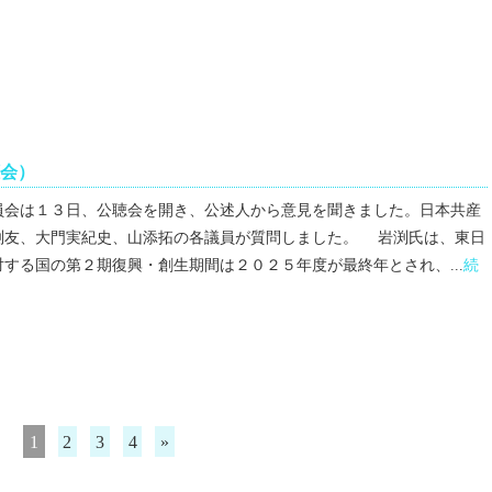
会）
員会は１３日、公聴会を開き、公述人から意見を聞きました。日本共産
渕友、大門実紀史、山添拓の各議員が質問しました。 岩渕氏は、東日
する国の第２期復興・創生期間は２０２５年度が最終年とされ、...
続
1
2
3
4
»