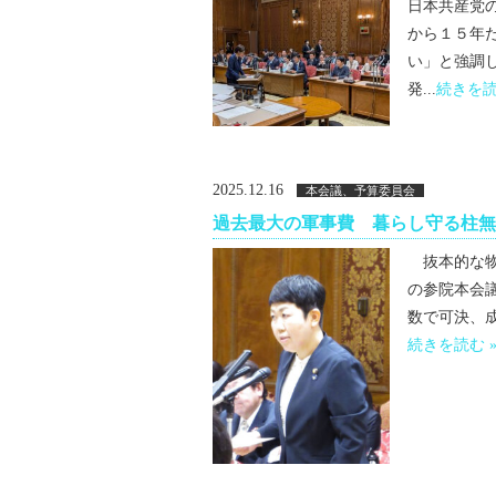
日本共産党
から１５年
い」と強調
発...
続きを読
2025.12.16
本会議、予算委員会
過去最大の軍事費 暮らし守る柱無
抜本的な物
の参院本会
数で可決、成
続きを読む 