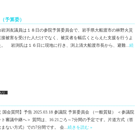
（予算委）
の岩渕友議員は１８日の参院予算委員会で、岩手県大船渡市の林野火災
直接被害を受けた人だけでなく、被災者を幅広くとらえた支援を行うよ
。 岩渕氏は１６日に現地に行き、渕上清大船渡市長から、避難...
続
あり
国会質問】予告 2025.03.18 参議院 予算委員会 （一般質疑） ＜参議院
ト審議中継へ＞ 質問は、16:21ごろ～7分間の予定です。片道方式（答
まない方式）での7分間です。 会...
続きを読む »