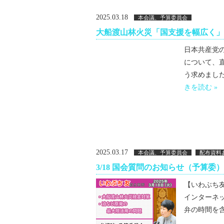
2025.03.18
本会議、予算委員会
大船渡山林火災「国支援を幅広く」
日本共産党
について、
う求めました
きを読む »
2025.03.17
本会議、予算委員会
配布資料
3/18 国会質問のお知らせ（予算委）
【いわぶち友 
インターネッ
弁の時間を含