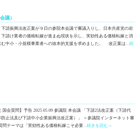
会議）
・下請振興法改正案が９日の参院本会議で審議入りし、日本共産党の岩
、下請け業者の価格転嫁が進まぬ現状を示し、実効性ある価格転嫁と消
む中小・小規模事業者への抜本的支援を求めました。 改正案は...
続
国会質問】予告 2025.05.09 参議院 本会議 「下請2法改正案（下請代
等防止法及び下請中小企業振興法改正案）」 ＜参議院インターネット審
質問テーマは「実効性ある価格転嫁こそ必要...
続きを読む »