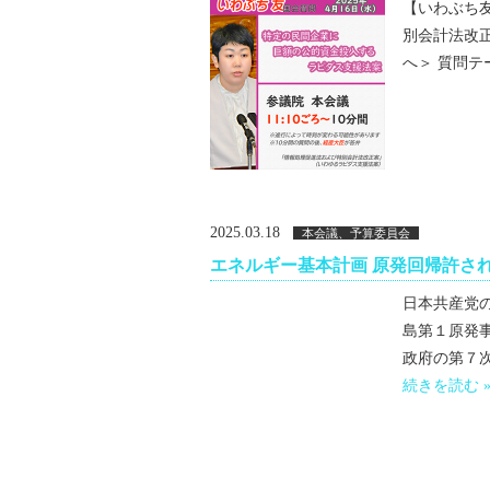
【いわぶち友 
別会計法改
へ＞ 質問テ
2025.03.18
本会議、予算委員会
エネルギー基本計画 原発回帰許さ
日本共産党
島第１原発
政府の第７次
続きを読む 