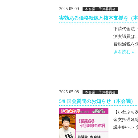
2025.05.09
本会議、予算委員会
実効ある価格転嫁と抜本支援を（本
下請代金法
渕友議員は
費税減税を含
きを読む »
2025.05.08
本会議、予算委員会
5/9 国会質問のお知らせ（本会議）
【いわぶち友 
金支払遅延
議中継へ＞ 