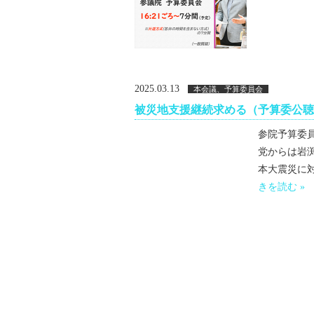
2025.03.13
本会議、予算委員会
被災地支援継続求める（予算委公聴
参院予算委
党からは岩
本大震災に対
きを読む »