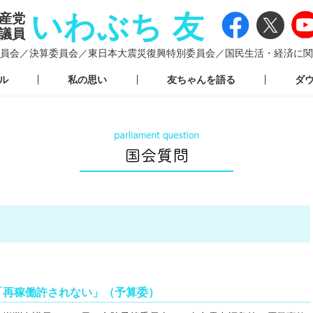
いわぶち 友
産党
議員
員会／
決算委員会／
東日本大震災復興特別委員会／
国民生活・経済に関
ル
私の思い
友ちゃんを語る
ダ
「再稼働許されない」（予算委）