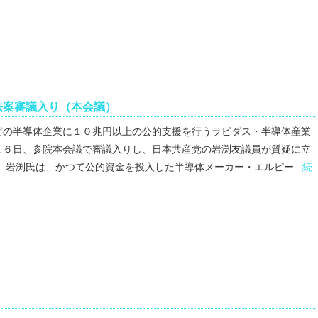
法案審議入り（本会議）
どの半導体企業に１０兆円以上の公的支援を行うラピダス・半導体産業
１６日、参院本会議で審議入りし、日本共産党の岩渕友議員が質疑に立
岩渕氏は、かつて公的資金を投入した半導体メーカー・エルピー...
続