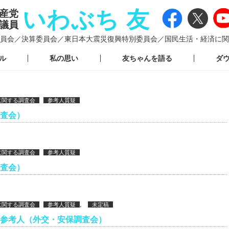
いわぶち 友
産党
議員
員会／
決算委員会／
東日本大震災復興特別委員会／
国民生活・経済に関
ル
私の思い
友ちゃんを語る
ダ
に関する調査会
参考人質疑
調査会）
に関する調査会
参考人質疑
調査会）
,
に関する調査会
参考人質疑
未定稿
参考人（外交・安保調査会）