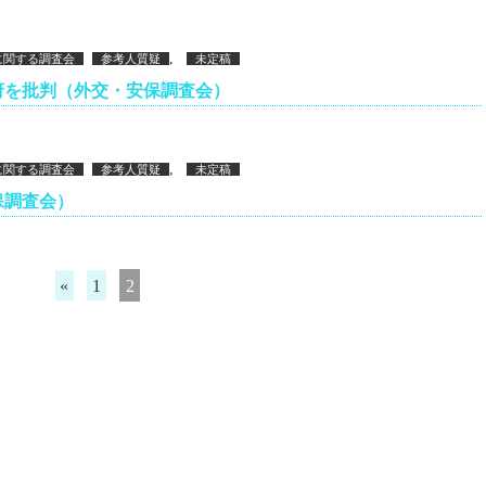
,
に関する調査会
参考人質疑
未定稿
府を批判（外交・安保調査会）
,
に関する調査会
参考人質疑
未定稿
保調査会）
«
1
2