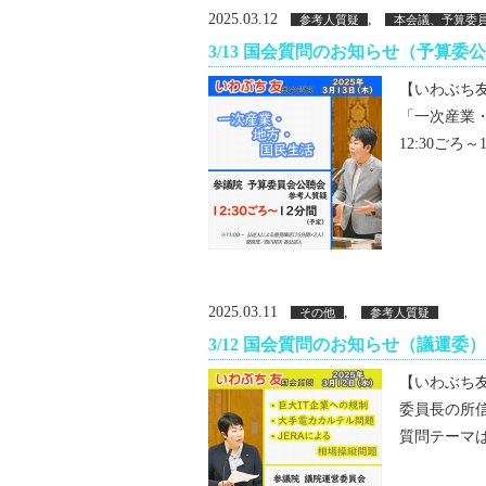
2025.03.12
,
参考人質疑
本会議、予算委
3/13 国会質問のお知らせ（予算委
【いわぶち友 
「一次産業
12:30ごろ
2025.03.11
,
その他
参考人質疑
3/12 国会質問のお知らせ（議運委）
【いわぶち友 
委員長の所
質問テーマは