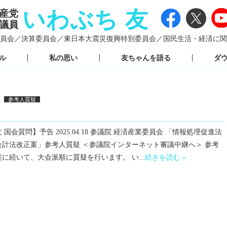
いわぶち 友
産党
議員
員会／
決算委員会／
東日本大震災復興特別委員会／
国民生活・経済に関
ル
私の思い
友ちゃんを語る
ダ
参考人質疑
国会質問】予告 2025.04.18 参議院 経済産業委員会 「情報処理促進法
会計法改正案」参考人質疑 ＜参議院インターネット審議中継へ＞ 参考
に続いて、大会派順に質疑を行います。 い...
続きを読む »