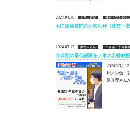
2024.04.16
,
参考人質疑
外交・安全保障
4/17 国会質問のお知らせ（外交・
2024.03.12
,
参考人質疑
本会議、予算委
年金額の最低保障を／東大名誉教授
2024年3
用／労働 
沢真理さんが