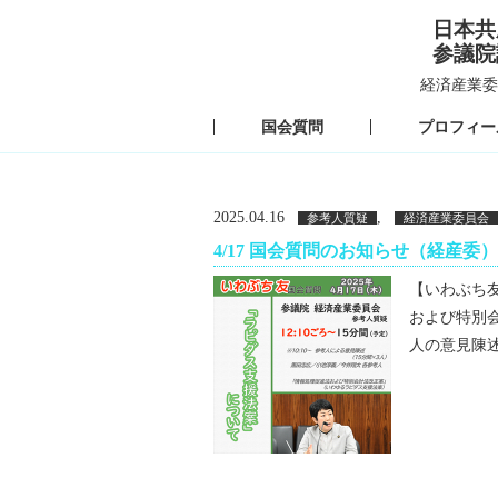
日本共
参議院
経済産業委
国会質問
プロフィー
2025.04.16
,
参考人質疑
経済産業委員会
4/17 国会質問のお知らせ（経産委）
【いわぶち友 
および特別
人の意見陳述