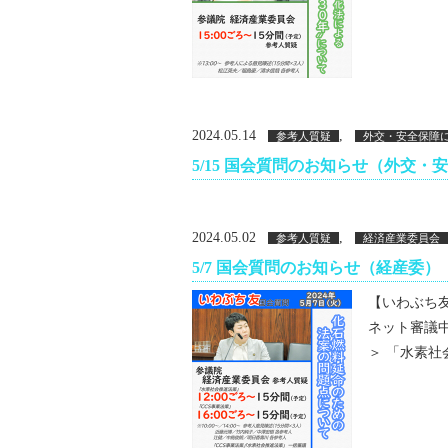
2024.05.14
,
参考人質疑
外交・安全保障
5/15 国会質問のお知らせ（外交・
2024.05.02
,
参考人質疑
経済産業委員会
5/7 国会質問のお知らせ（経産委）
【いわぶち友 
ネット審議
＞ 「水素社