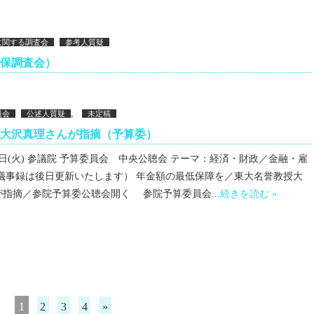
に関する調査会
参考人質疑
安保調査会）
,
員会
公述人質疑
未定稿
大沢真理さんが指摘（予算委）
月12日(火) 参議院 予算委員会 中央公聴会 テーマ：経済・財政／金融・雇
（議事録は後日更新いたします） 年金額の最低保障を／東大名誉教授大
指摘／参院予算委公聴会開く 参院予算委員会...
続きを読む »
1
2
3
4
»