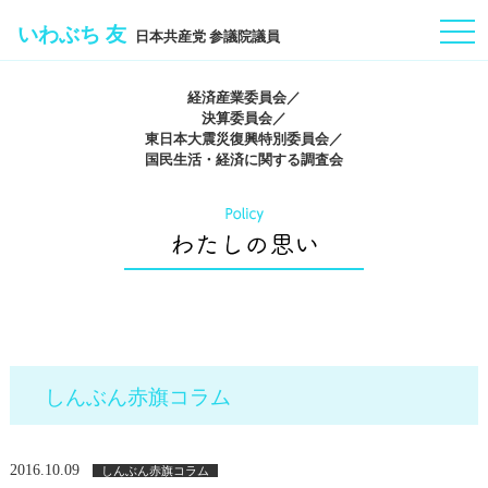
togg
いわぶち 友
日本共産党 参議院議員
navi
経済産業委員会／
決算委員会／
東日本大震災復興特別委員会／
国民生活・経済に関する調査会
しんぶん赤旗コラム
2016.10.09
しんぶん赤旗コラム