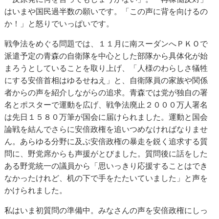
はいまや国民過半数の願いです。「この声に背を向けるの
か！」と怒りでいっぱいです。
戦争法をめぐる問題では、１１月に南スーダンへＰＫＯで
派遣予定の青森の自衛隊を中心とした部隊から具体化が始
まろうとしていることを取り上げ、「人様のわらしさ犠牲
にする安倍首相はゆるせねえ」と、自衛隊員の家族や関係
者からの声を紹介しながらの追求。青森では党が独自の署
名とポスターで運動を広げ、戦争法廃止２０００万人署名
は先日１５８０万筆が国会に届けられました。運動と国会
論戦を結んでさらに安倍政権を追いつめなければなりませ
ん。あらゆる分野に及ぶ安倍政権の暴走を鋭く追求する質
問に、野党席からも声援がとびました。質問後に話をした
ある野党統一の議員から「思いっきり応援することはでき
なかったけれど、机の下で手をたたいていました」と声を
かけられました。
私はいま初質問の準備中。みなさんの声を安倍政権にしっ