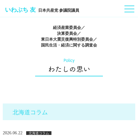
togg
いわぶち 友
日本共産党 参議院議員
navi
経済産業委員会／
決算委員会／
東日本大震災復興特別委員会／
国民生活・経済に関する調査会
北海道コラム
2026.06.22
北海道コラム