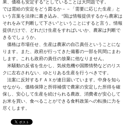
果、価格も安定する”としていることは大問題です。
では需給の安定をどう図るか－－「需要に応じた生産」と
いう言葉を法律に書き込み、“国は情報提供するから農家は
それをみて判断して下さい”ということにすると言う。情報
提供だけで、どれだけ生産をすればいいか、農家は判断で
きるでしょうか。
価格は市場任せ、生産は農家の自己責任ということにな
ります。また、政府が行ってきた備蓄の一部を民間にまわ
します。これも政府の責任の放棄に他なりません。
米騒動の反省を生かし、気候危機や国際情勢などのリス
クに左右されない、ゆとりある生産を行うべきです。
法案に反対するＦＡＸが連日届いています。中身を知ら
せながら、価格保障と所得補償で農家の安定した所得を確
保し、安心して生産を続けられる農政、消費者が安心して
お米を買い、食べることができる食料政策への転換に力を
尽くします。