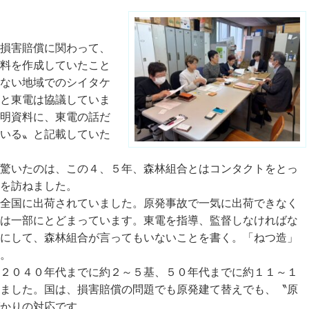
損害賠償に関わって、
料を作成していたこと
ない地域でのシイタケ
と東電は協議していま
明資料に、東電の話だ
いる〟と記載していた
驚いたのは、この４、５年、森林組合とはコンタクトをとっ
を訪ねました。
全国に出荷されていました。原発事故で一気に出荷できなく
は一部にとどまっています。東電を指導、監督しなければな
にして、森林組合が言ってもいないことを書く。「ねつ造」
。
２０４０年代までに約２～５基、５０年代までに約１１～１
ました。国は、損害賠償の問題でも原発建て替えでも、〝原
かりの対応です。