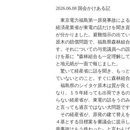
2026.06.08 国会かけある記
東京電力福島第一原発事故による
経済産業省が東電の話だけを聞き資
が分かりました。避難指示の出てい
原木の賠償問題で、福島県森林組合
す。それについての与党議員への説
けを基に〝森林組合も一定理解して
と地元紙が一面で報じました。
驚いて経産省に話を聞き、もっと
ていないとのこと。すぐに森林組合
福島県のシイタケ原木は質が良く
なり、１５年経っても出荷できるの
らない経産省が、東電の話をうのみ
と言っても過言ではない大問題です
その経産省が、原発の建て替えを
４基とする目標案を審議会に提示し
発事故はもう終わった〟と言わんば