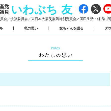
いわぶち 友
産党
議員
員会／
決算委員会／
東日本大震災復興特別委員会／
国民生活・経済に関
ル
私の思い
友ちゃんを語る
ダ