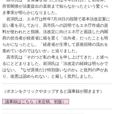
所管閣僚が法案提出の直前まで知らなかったという驚くべ
き事実が明らかになりました。
岩渕氏は、エネ庁は昨年7月28日の段階で基本法改定案に
近い案を示しており、高市氏への説明でもエネ庁作成の資
料が使われたと指摘。法改定に向けエネ庁と面談した内閣
府の担当者が経産省に籍を置く「出向者」だったことも明
らかになったとし、「経産省が主導して原発回帰の流れを
進めているのではないか」と迫りました。
高市氏は「そのつど私の考えを申し上げてきた」と述べ
るにとどまりました。岩渕氏は「法改定の経緯は明らかで
はない。〝なぜ原発だけ特別扱いなのか〟と批判の声があ
り、改悪は認められない」と厳しく批判しました。
（ボタンをクリックやタップすると議事録が開きます）
議事録はこちら（未定稿、初版）