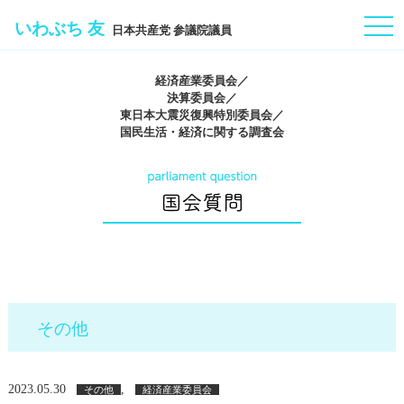
togg
いわぶち 友
日本共産党 参議院議員
navi
経済産業委員会／
決算委員会／
東日本大震災復興特別委員会／
国民生活・経済に関する調査会
その他
2023.05.30
,
その他
経済産業委員会