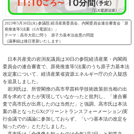
2023年5月30日(火) 参議院 経済産業委員会、内閣委員会連合審査会「原
発推進等5法案（GX電源法）」
テーマ：高市大臣に問う 原子力基本法改悪の問題
（議事録は後日更新いたします）
日本共産党の岩渕友議員は30日の参院経済産業・内閣両
委員会の連合審査で、原発推進等5法案のうち原子力基本法
改定案について、経済産業省資源エネルギー庁の介入疑惑
を追及しました。
岩渕氏は、所管閣僚の高市早苗科学技術政策担当相の出
席を求めてきたが実現していなかったと批判し、「連合審
査で高市氏が出席したのは当然だ」と強調。高市氏は本法
案の基となったGX(グリーントランスフォーメーション)実
行会議での議論に参加しておらず、「いつ基本法の改定を
知ったのか」とただしました。
高市氏は「全体像を知ったのは今年2月2日」と初答弁。