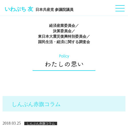
togg
いわぶち 友
日本共産党 参議院議員
navi
経済産業委員会／
決算委員会／
東日本大震災復興特別委員会／
国民生活・経済に関する調査会
しんぶん赤旗コラム
2018.03.25
しんぶん赤旗コラム