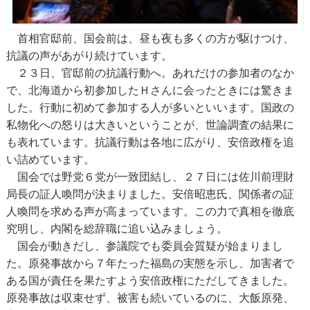
首相官邸前、国会前は、昼も夜も多くの方が駆けつけ、
抗議の声があがり続けています。
２３日、官邸前の抗議行動へ。あれだけの参加者のなか
で、北海道から初参加したＨさんに会ったときには驚きま
した。行動に初めて参加する人が多いといいます。国政の
私物化への怒りは大きいということが、世論調査の結果に
も表れています。抗議行動は各地に広がり、安倍政権を追
い詰めています。
国会では野党６党が一致団結し、２７日には佐川前理財
局長の証人喚問が決まりました。安倍昭恵氏、関係者の証
人喚問を求める声が高まっています。この力で真相を徹底
究明し、内閣を総辞職に追い込みましょう。
国会が動きだし、参議院でも委員会質疑が始まりまし
た。原発事故から７年たった福島の実態を示し、加害者で
ある国が責任を果たすよう安倍政権にただしてきました。
原発事故は収束せず、被害も続いているのに、大飯原発、