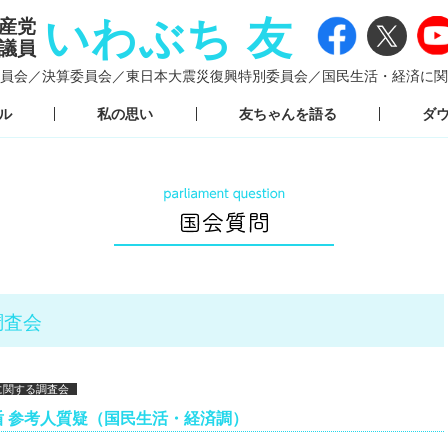
いわぶち 友
産党
議員
員会／
決算委員会／
東日本大震災復興特別委員会／
国民生活・経済に関
ル
私の思い
友ちゃんを語る
ダ
調査会
に関する調査会
盾 参考人質疑（国民生活・経済調）